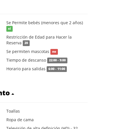
Se Permite bebés (menores que 2 años)
sí
Restricción de Edad para Hacer la
Reserva
20
Se permiten mascotas
no
Tiempo de descanso
22:00 - 9:00
Horario para salidas
6:00 - 11:00
nto
Toallas
Ropa de cama
Televisión de alta definición (HD) - 32