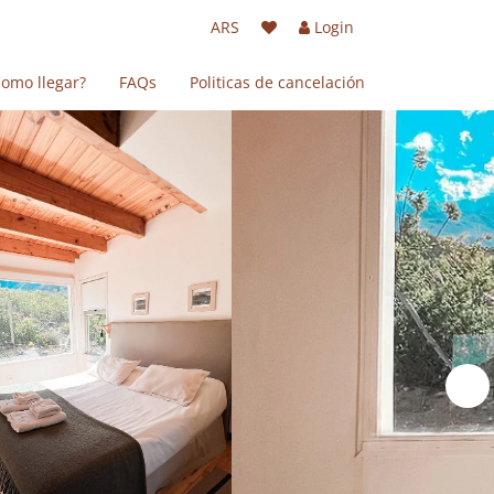
ARS
Login
omo llegar?
FAQs
Politicas de cancelación